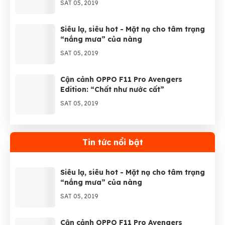
SAT 05, 2019
Siêu lạ, siêu hot - Mặt nạ cho tâm trạng
“nắng mưa” của nàng
SAT 05, 2019
Cận cảnh OPPO F11 Pro Avengers
Edition: “Chất như nước cất”
SAT 05, 2019
Tìm hiểu những tính năng vô cùng hay
ho của ColorOS 6.0 trên Realme 3
Tin tức nổi bật
SAT 05, 2019
Siêu lạ, siêu hot - Mặt nạ cho tâm trạng
“nắng mưa” của nàng
SAT 05, 2019
Cận cảnh OPPO F11 Pro Avengers