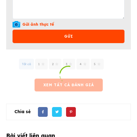
Gửi ảnh thực tế
GỬI
Tất cả
1
2
3
4
5
XEM TẤT CẢ ĐÁNH GIÁ
Chia sẻ
Bài viết liên quan