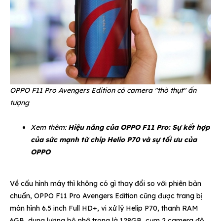
OPPO F11 Pro Avengers Edition có camera "thò thụt" ấn
tượng
Xem thêm:
Hiệu năng của OPPO F11 Pro: Sự kết hợp
của sức mạnh từ chip Helio P70 và sự tối ưu của
OPPO
Về cấu hình máy thì không có gì thay đổi so với phiên bản
chuẩn, OPPO F11 Pro Avengers Edition cũng được trang bị
màn hình 6.5 inch Full HD+, vi xử lý Helip P70, thanh RAM
6GB, dung lượng bộ nhớ trong là 128GB, cụm 2 camera độ