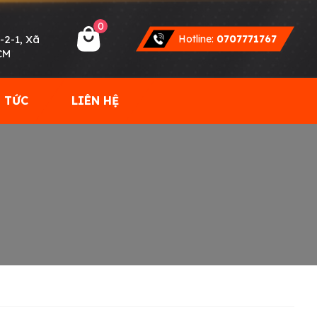
0
-2-1, Xã
Hotline:
0707771767
CM
 TỨC
LIÊN HỆ