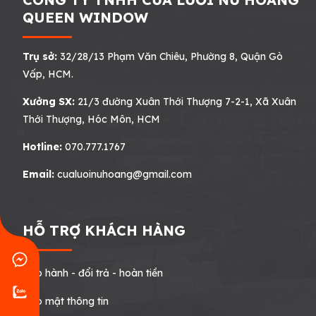
QUEEN WINDOW
Trụ sở:
32/28/13 Phạm Văn Chiêu, Phường 8, Quận Gò
Vấp, HCM.
Xưởng SX:
21/3 đường Xuân Thới Thượng 7-2-1, Xã Xuân
Thới Thượng, Hóc Môn, HCM
Hotline:
070.777.1767
Email:
cualuoinuhoang@gmail.com
HỖ TRỢ KHÁCH HÀNG
Bảo hành - đổi trả - hoàn tiền
Bảo mật thông tin