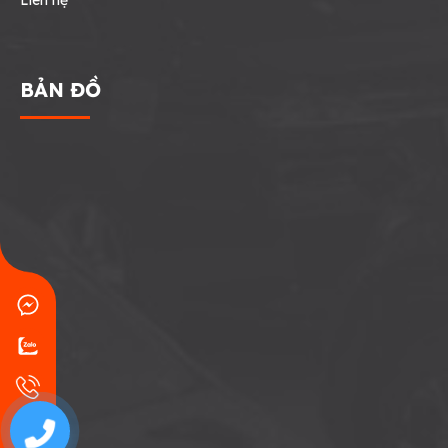
Liên hệ
BẢN ĐỒ
0707771767