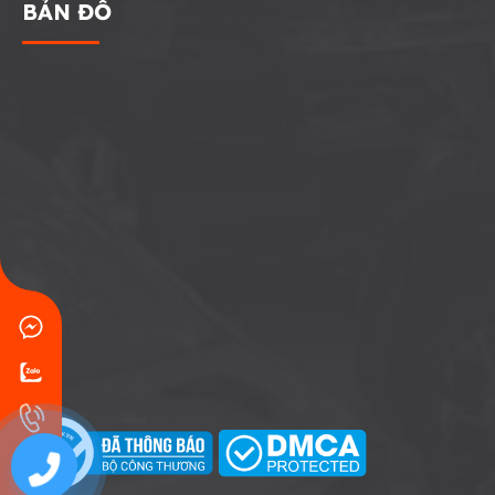
BẢN ĐỒ
0707771767