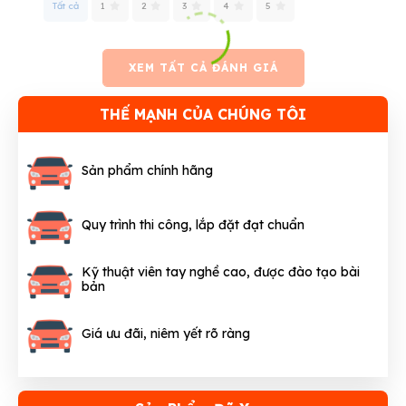
Tất cả
1
2
3
4
5
XEM TẤT CẢ ĐÁNH GIÁ
THẾ MẠNH CỦA CHÚNG TÔI
Sản phẩm chính hãng
Quy trình thi công, lắp đặt đạt chuẩn
Kỹ thuật viên tay nghề cao, được đào tạo bài
bản
Giá ưu đãi, niêm yết rõ ràng