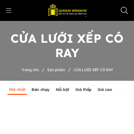
CỬA LƯỚI XẾP CÓ
RAY
/
/
Trang chủ
Sản phẩm
CỬA LƯỚI XẾP CÓ RAY
Mới nhất
Bán chạy
Nổi bật
Giá thấp
Giá cao